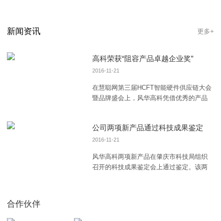
新闻资讯
更多+
高科荣获“阻容产品卓越企业奖”
2016-11-21
在慧聪网第三届HCFT智能硬件供应链大会
暨品牌盛会上，风华高科凭借优秀的产品
质量和对阻容类的专注，从近千家参选企
业中脱颖而出，
公司两项新产品通过科技成果鉴定
2016-11-21
风华高科两项新产品在肇庆市科技局组织
召开的科技成果鉴定会上通过鉴定。该两
项新产品为风华高科下属分公司电子工程
公司自主研发的“片
合作伙伴