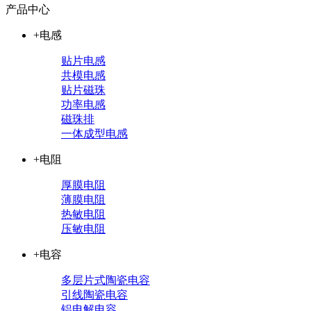
产品中心
+电感
贴片电感
共模电感
贴片磁珠
功率电感
磁珠排
一体成型电感
+电阻
厚膜电阻
薄膜电阻
热敏电阻
压敏电阻
+电容
多层片式陶瓷电容
引线陶瓷电容
铝电解电容