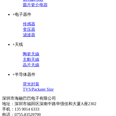
圆片瓷介电容
+电子器件
传感器
变压器
滤波器
+天线
陶瓷天線
主動天線
晶片天線
+半导体器件
背光封装
TVS/Package Size
深圳市海融巴巴电子有限公司
地址：深圳市福田区深南中路华强佳和大厦A座2302
手机：135 9014 6333
电话：0755-83529799