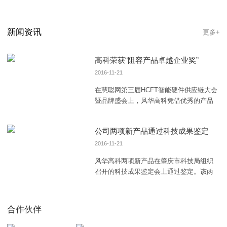
新闻资讯
更多+
高科荣获“阻容产品卓越企业奖”
2016-11-21
在慧聪网第三届HCFT智能硬件供应链大会
暨品牌盛会上，风华高科凭借优秀的产品
质量和对阻容类的专注，从近千家参选企
业中脱颖而出，
公司两项新产品通过科技成果鉴定
2016-11-21
风华高科两项新产品在肇庆市科技局组织
召开的科技成果鉴定会上通过鉴定。该两
项新产品为风华高科下属分公司电子工程
公司自主研发的“片
合作伙伴